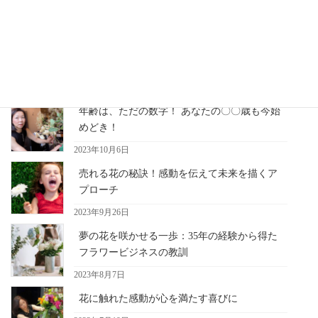
感を上げて考動する事が求められています・・・
最近の記事
年齢は、ただの数字！ あなたの〇〇歳も今始
めどき！
2023年10月6日
売れる花の秘訣！感動を伝えて未来を描くア
プローチ
2023年9月26日
夢の花を咲かせる一歩：35年の経験から得た
フラワービジネスの教訓
2023年8月7日
花に触れた感動が心を満たす喜びに