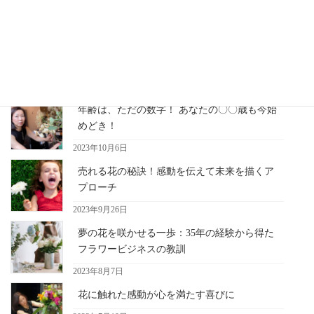
最近の記事
年齢は、ただの数字！ あなたの〇〇歳も今始
めどき！
2023年10月6日
売れる花の秘訣！感動を伝えて未来を描くア
プローチ
2023年9月26日
夢の花を咲かせる一歩：35年の経験から得た
フラワービジネスの教訓
2023年8月7日
花に触れた感動が心を満たす喜びに