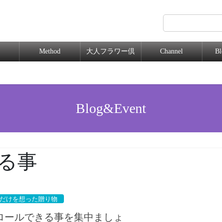
Method
大人フラワー倶
Channel
B
楽部
Blog&Event
る事
だけを想った贈り物
ロールできる事を集中ましょ