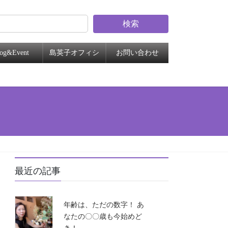
検索
log&Event
島英子オフィシ
お問い合わせ
ャル
最近の記事
年齢は、ただの数字！ あ
なたの〇〇歳も今始めど