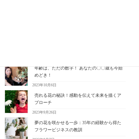
やマナーを身につける
・周囲との良好な関係を築くといった事を意識して会社で頑張っ
ていこうと考えているアンケート結果が出ています・・・社員
は・・
最近の記事
年齢は、ただの数字！ あなたの〇〇歳も今始
めどき！
2023年10月6日
売れる花の秘訣！感動を伝えて未来を描くア
プローチ
2023年9月26日
夢の花を咲かせる一歩：35年の経験から得た
フラワービジネスの教訓