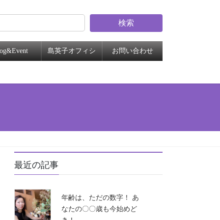
検索
log&Event
島英子オフィシ
お問い合わせ
ャル
最近の記事
年齢は、ただの数字！ あ
なたの〇〇歳も今始めど