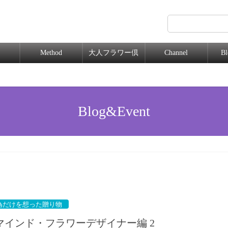
Method
大人フラワー倶
Channel
B
楽部
Blog&Event
為だけを想った贈り物
インド・フラワーデザイナー編 2