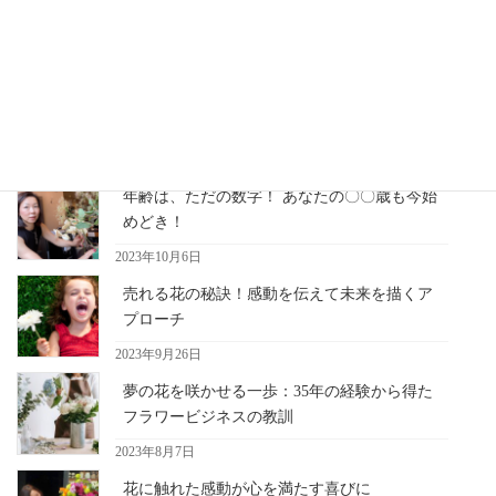
を高め、内面的な心との向き合い、 内なる美を見つけることなの
かもしれません。 そして、自信を引き出 […]
最近の記事
年齢は、ただの数字！ あなたの〇〇歳も今始
めどき！
2023年10月6日
売れる花の秘訣！感動を伝えて未来を描くア
プローチ
2023年9月26日
夢の花を咲かせる一歩：35年の経験から得た
フラワービジネスの教訓
2023年8月7日
花に触れた感動が心を満たす喜びに