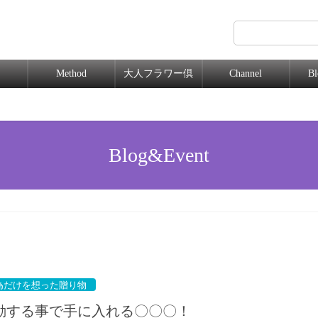
Method
大人フラワー倶
Channel
B
楽部
Blog&Event
為だけを想った贈り物
動する事で手に入れる〇〇〇！