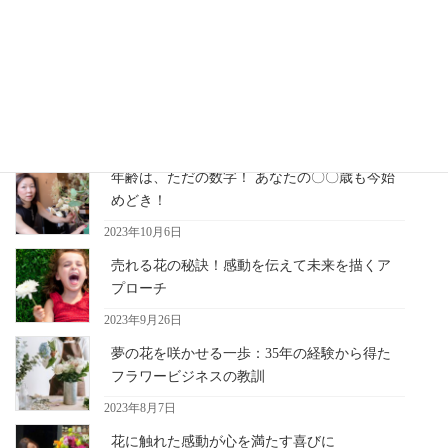
すね 今は、インターネットが充実して 誰でも簡単に情報を手に
できるように なりましたね。 […]
最近の記事
年齢は、ただの数字！ あなたの〇〇歳も今始
めどき！
2023年10月6日
売れる花の秘訣！感動を伝えて未来を描くア
プローチ
2023年9月26日
夢の花を咲かせる一歩：35年の経験から得た
フラワービジネスの教訓
2023年8月7日
花に触れた感動が心を満たす喜びに