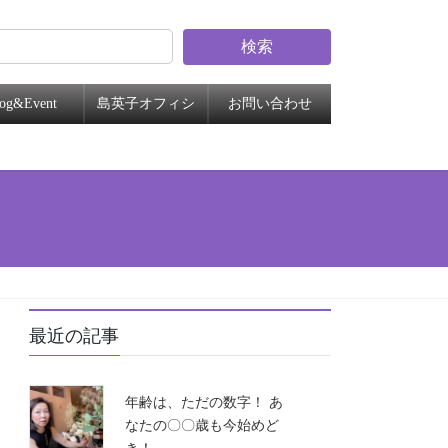
検索
log&Event
島英子オフィシ
お問い合わせ
ャル
最近の記事
年齢は、ただの数字！ あ
なたの〇〇歳も今始めど