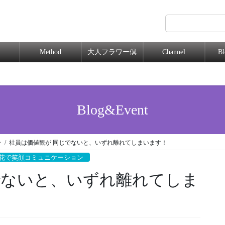
Method
大人フラワー倶
Channel
B
楽部
Blog&Event
ン
社員は価値観が 同じでないと、いずれ離れてしまいます！
花で笑顔コミュニケーション
でないと、いずれ離れてしま