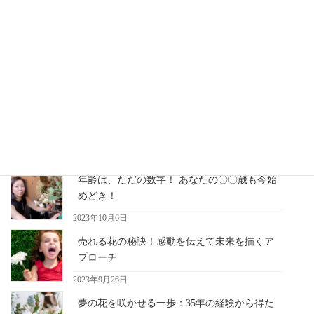
プ！Zoomオンライン講座
なりたい自分に～フラワーバトンメソッド
固
固
固
1
2
…
4
»
投
定
定
定
稿
ペ
ペ
ペ
ー
ー
ー
最近の記事
の
ジ
ジ
ジ
ペ
年齢は、ただの数字！ あなたの〇〇歳も今始
ー
めどき！
2023年10月6日
ジ
売れる花の秘訣！感動を伝えて未来を描くア
送
プローチ
り
2023年9月26日
夢の花を咲かせる一歩：35年の経験から得た