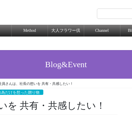
Method
大人フラワー倶
Channel
B
楽部
Blog&Event
社員さんは、社長の想いを 共有・共感したい！
の為だけを想った贈り物
いを 共有・共感したい！