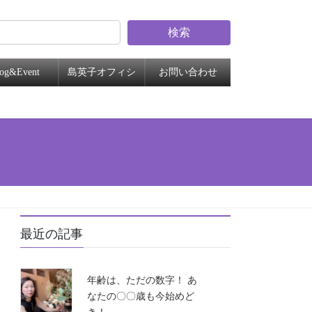
検索
log&Event
島英子オフィシ
お問い合わせ
ャル
最近の記事
年齢は、ただの数字！ あ
なたの〇〇歳も今始めど