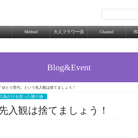
Method
大人フラワー倶
Channel
B
楽部
Blog&Event
「ゆとり世代」という先入観は捨てましょう！
の為だけを想った贈り物
先入観は捨てましょう！