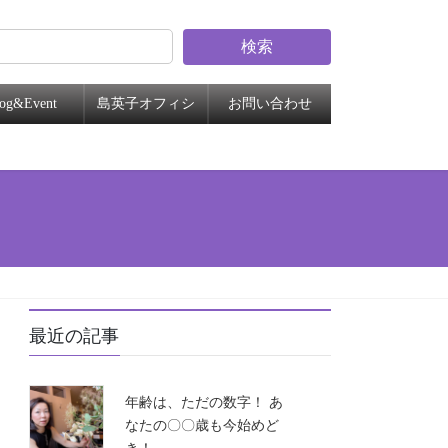
検索
log&Event
島英子オフィシ
お問い合わせ
ャル
最近の記事
年齢は、ただの数字！ あ
なたの〇〇歳も今始めど