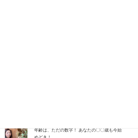
能力開発を徹底的に行う一方で従業員の自主性や創意工夫を尊重
し、支援しています。また、会社のミッションに共感できる人
を……
2018年9月25日
フラワーバトン-マガジン100
笑顔から生まれるプラスのメッセ
ージを社内に広げましょう！
社員のモチベーションは、コミュニケーションがとれているチー
ムとそうでないチームとでは
前者の方が断然モチベーションが上がりやすいのは確かです…..
最近の記事
年齢は、ただの数字！ あなたの〇〇歳も今始
めどき！